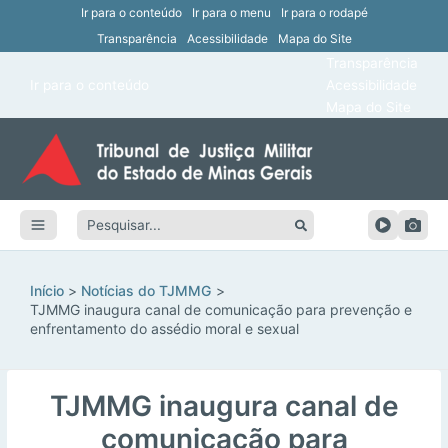
Ir para o conteúdo
Ir para o menu
Ir para o rodapé
Transparência
Acessibilidade
Mapa do Site
ar
Transparência
Main
Ir para o conteúdo
Acessibilidade
ar
Menu
Mapa do Site
ar
ar
Pesquisar:
ar
ar
Início
Notícias do TJMMG
TJMMG inaugura canal de comunicação para prevenção e
enfrentamento do assédio moral e sexual
TJMMG inaugura canal de
comunicação para