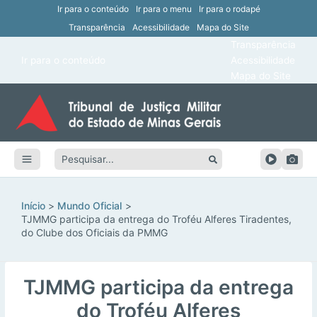
Ir para o conteúdo
Ir para o menu
Ir para o rodapé
Transparência
Acessibilidade
Mapa do Site
ar
Transparência
Main
Ir para o conteúdo
Acessibilidade
ar
Menu
Mapa do Site
ar
ar
Pesquisar:
ar
ar
Início
Mundo Oficial
TJMMG participa da entrega do Troféu Alferes Tiradentes,
do Clube dos Oficiais da PMMG
TJMMG participa da entrega
do Troféu Alferes