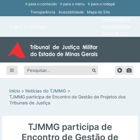
Ir para o conteúdo
Ir para o menu
Ir para o rodapé
Transparência
Acessibilidade
Mapa do Site
ar
Transparência
Main
Ir para o conteúdo
Acessibilidade
ar
Menu
Mapa do Site
ar
ar
Pesquisar:
ar
ar
Início
Notícias do TJMMG
TJMMG participa de Encontro de Gestão de Projetos dos
Tribunais de Justiça
TJMMG participa de
Encontro de Gestão de