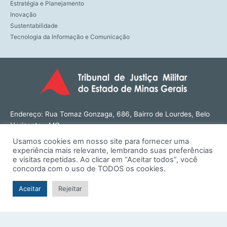
Estratégia e Planejamento
Inovação
Sustentabilidade
Tecnologia da Informação e Comunicação
Endereço: Rua Tomaz Gonzaga, 686, Bairro de Lourdes, Belo
Horizonte - MG
CEP: 30180-143
Usamos cookies em nosso site para fornecer uma
Tel: (31) 3274-1566
experiência mais relevante, lembrando suas preferências
Contato: ouvidoria@tjmmg.jus.br
e visitas repetidas. Ao clicar em “Aceitar todos”, você
concorda com o uso de TODOS os cookies.
Funcionamento: Segunda a Sexta, das 8h às 18h
Aceitar
Rejeitar
© TJMMG | Tribunal de Justiça Militar do Estado de Minas
Gerais - 2026