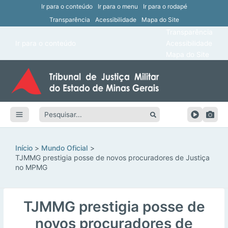
Ir para o conteúdo
Ir para o menu
Ir para o rodapé
Transparência
Acessibilidade
Mapa do Site
ar
Transparência
Main
Ir para o conteúdo
Acessibilidade
ar
Menu
Mapa do Site
ar
ar
Pesquisar:
ar
ar
Início
Mundo Oficial
TJMMG prestigia posse de novos procuradores de Justiça
no MPMG
TJMMG prestigia posse de
novos procuradores de