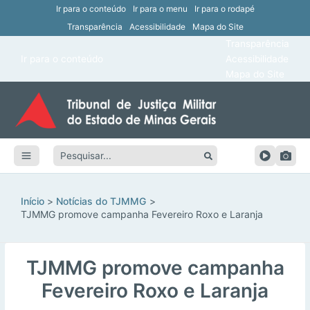
Ir para o conteúdo
Ir para o menu
Ir para o rodapé
Transparência
Acessibilidade
Mapa do Site
ar
Transparência
Main
Ir para o conteúdo
Acessibilidade
ar
Menu
Mapa do Site
ar
ar
Pesquisar:
ar
ar
Início
Notícias do TJMMG
TJMMG promove campanha Fevereiro Roxo e Laranja
TJMMG promove campanha
Fevereiro Roxo e Laranja