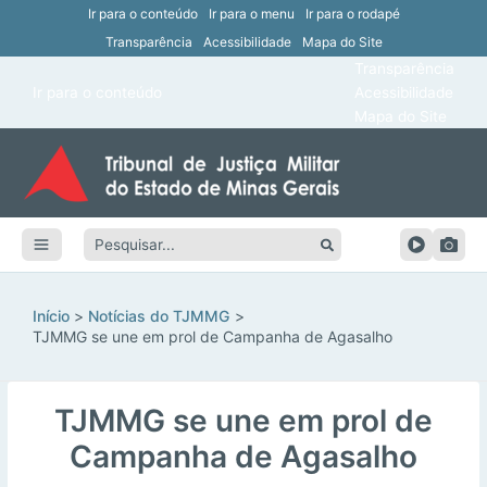
Ir para o conteúdo
Ir para o menu
Ir para o rodapé
Transparência
Acessibilidade
Mapa do Site
ar
Transparência
Main
Ir para o conteúdo
Acessibilidade
ar
Menu
Mapa do Site
ar
ar
Pesquisar:
ar
ar
Início
Notícias do TJMMG
TJMMG se une em prol de Campanha de Agasalho
TJMMG se une em prol de
Campanha de Agasalho