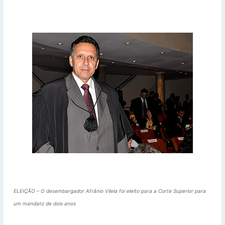
ELEIÇÃO – O desembargador Afrânio Vilela foi eleito para a Corte Superior para
um mandato de dois anos