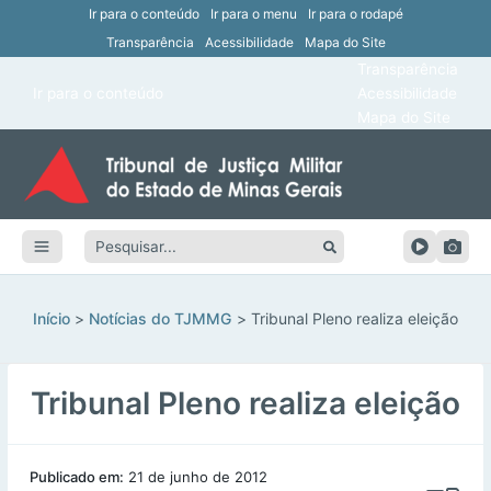
Ir para o conteúdo
Ir para o menu
Ir para o rodapé
Transparência
Acessibilidade
Mapa do Site
ar
Transparência
Main
Ir para o conteúdo
Acessibilidade
ar
Menu
Mapa do Site
ar
ar
Pesquisar:
ar
ar
Início
Notícias do TJMMG
Tribunal Pleno realiza eleição
Tribunal Pleno realiza eleição
Publicado em:
21 de junho de 2012