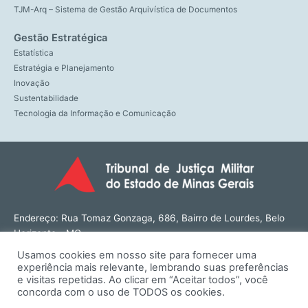
TJM-Arq – Sistema de Gestão Arquivística de Documentos
Gestão Estratégica
Estatística
Estratégia e Planejamento
Inovação
Sustentabilidade
Tecnologia da Informação e Comunicação
Endereço: Rua Tomaz Gonzaga, 686, Bairro de Lourdes, Belo
Horizonte - MG
CEP: 30180-143
Usamos cookies em nosso site para fornecer uma
Tel: (31) 3274-1566
experiência mais relevante, lembrando suas preferências
Contato: ouvidoria@tjmmg.jus.br
e visitas repetidas. Ao clicar em “Aceitar todos”, você
concorda com o uso de TODOS os cookies.
Funcionamento: Segunda a Sexta, das 8h às 18h