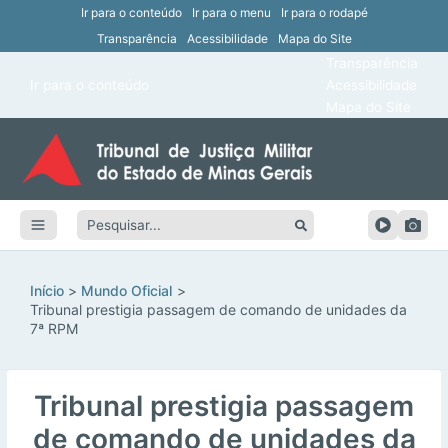
Ir para o conteúdo
Ir para o menu
Ir para o rodapé
Transparência
Acessibilidade
Mapa do Site
ar
Transparência
Main
Ir para o conteúdo
Acessibilidade
ar
Menu
Mapa do Site
ar
ar
Pesquisar:
ar
ar
Início
Mundo Oficial
Tribunal prestigia passagem de comando de unidades da
7ª RPM
Tribunal prestigia passagem
de comando de unidades da