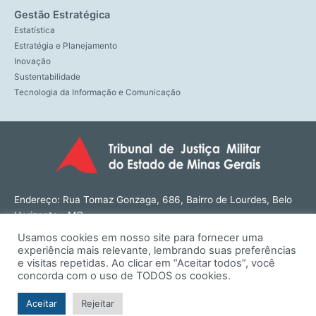
Gestão Estratégica
Estatística
Estratégia e Planejamento
Inovação
Sustentabilidade
Tecnologia da Informação e Comunicação
Endereço: Rua Tomaz Gonzaga, 686, Bairro de Lourdes, Belo
Horizonte - MG
CEP: 30180-143
Usamos cookies em nosso site para fornecer uma
Tel: (31) 3274-1566
experiência mais relevante, lembrando suas preferências
Contato: ouvidoria@tjmmg.jus.br
e visitas repetidas. Ao clicar em “Aceitar todos”, você
concorda com o uso de TODOS os cookies.
Funcionamento: Segunda a Sexta, das 8h às 18h
Aceitar
Rejeitar