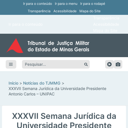
Ir para o conteúdo
Ir para o menu
Ir para o rodapé
Transparência
Acessibilidade
Mapa do Site
ar
Transparência
Main
Ir para o conteúdo
Acessibilidade
ar
Menu
Mapa do Site
ar
ar
Pesquisar:
ar
ar
Início
Notícias do TJMMG
XXXVII Semana Jurídica da Universidade Presidente
Antonio Carlos – UNIPAC
XXXVII Semana Jurídica da
Universidade Presidente