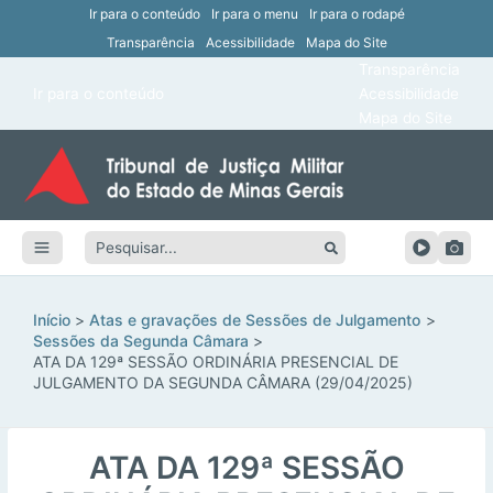
Ir para o conteúdo
Ir para o menu
Ir para o rodapé
Transparência
Acessibilidade
Mapa do Site
ar
Transparência
Main
Ir para o conteúdo
Acessibilidade
ar
Menu
Mapa do Site
ar
ar
Pesquisar:
ar
ar
Início
Atas e gravações de Sessões de Julgamento
Sessões da Segunda Câmara
ATA DA 129ª SESSÃO ORDINÁRIA PRESENCIAL DE
JULGAMENTO DA SEGUNDA CÂMARA (29/04/2025)
ATA DA 129ª SESSÃO