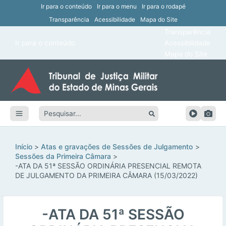
Ir para o conteúdo
Ir para o menu
Ir para o rodapé
Transparência
Acessibilidade
Mapa do Site
ar
Transparência
Main
Ir para o conteúdo
Acessibilidade
ar
Menu
Mapa do Site
ar
ar
Pesquisar:
ar
ar
Início
Atas e gravações de Sessões de Julgamento
Sessões da Primeira Câmara
-ATA DA 51ª SESSÃO ORDINÁRIA PRESENCIAL REMOTA
DE JULGAMENTO DA PRIMEIRA CÂMARA (15/03/2022)
-ATA DA 51ª SESSÃO