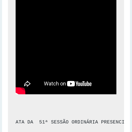
ATA DA  51ª SESSÃO ORDINÁRIA PRESENCIAL 