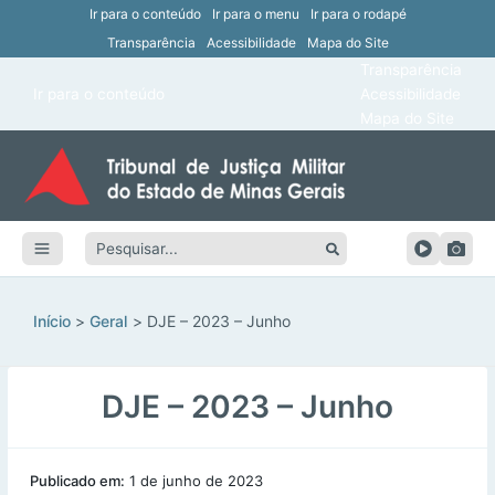
Ir para o conteúdo
Ir para o menu
Ir para o rodapé
Transparência
Acessibilidade
Mapa do Site
ar
Transparência
Main
Ir para o conteúdo
Acessibilidade
ar
Menu
Mapa do Site
ar
ar
Pesquisar:
ar
ar
Início
Geral
DJE – 2023 – Junho
DJE – 2023 – Junho
Publicado em:
1 de junho de 2023