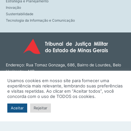
Estratégia e Planejamento
Inovação
Sustentabilidade
Tecnologia da Informação e Comunicação
Endereço: Rua Tomaz Gonzaga, 686, Bairro de Lourdes, Belo
Horizonte - MG
CEP: 30180-143
Usamos cookies em nosso site para fornecer uma
Tel: (31) 3274-1566
experiência mais relevante, lembrando suas preferências
Contato: ouvidoria@tjmmg.jus.br
e visitas repetidas. Ao clicar em “Aceitar todos”, você
concorda com o uso de TODOS os cookies.
Funcionamento: Segunda a Sexta, das 8h às 18h
Aceitar
Rejeitar
© TJMMG | Tribunal de Justiça Militar do Estado de Minas
Gerais - 2026