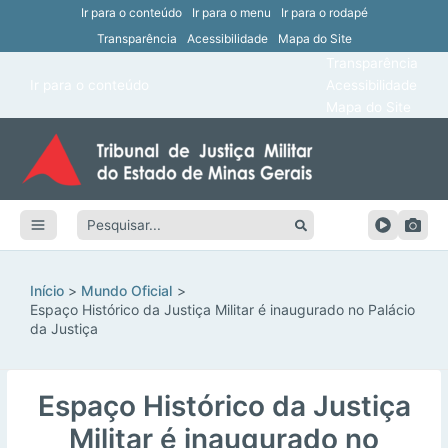
Ir para o conteúdo
Ir para o menu
Ir para o rodapé
Transparência
Acessibilidade
Mapa do Site
ar
Transparência
Main
Ir para o conteúdo
Acessibilidade
ar
Menu
Mapa do Site
ar
ar
Pesquisar:
ar
ar
Início
Mundo Oficial
Espaço Histórico da Justiça Militar é inaugurado no Palácio
da Justiça
Espaço Histórico da Justiça
Militar é inaugurado no