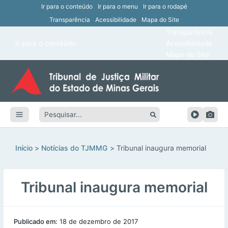
Ir para o conteúdo
Ir para o menu
Ir para o rodapé
Transparência
Acessibilidade
Mapa do Site
ar
Transparência
Main
Ir para o conteúdo
Acessibilidade
ar
Menu
Mapa do Site
ar
ar
Pesquisar:
ar
ar
Início
Notícias do TJMMG
Tribunal inaugura memorial
Tribunal inaugura memorial
Publicado em:
18 de dezembro de 2017