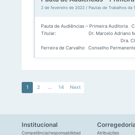
2 de fevereiro de 2022
/
Pautas de Trabalhos da
Pauta de Audiências – Primeira Auditoria 
Titular: Dr. Marcelo Adriano Menac
Dra. Cláudia Augusta L
Ferreira de Carvalho Conselho Permanent
1
2
…
14
Next
Institucional
Corregedori
Competência/responsabilidad
Atribuições