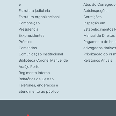
e
Atos do Corregedo
Estrutura judiciária
Autoinspeções
Estrutura organizacional
Correições
Composição
Inspeção em
Presidência
Estabelecimentos P
Ex-presidentes
Manual de Direito
Prêmios
Pagamento de hono
Comendas
advogados dativos
Comunicação Institucional
Priorização do Pri
Biblioteca Coronel Manuel de
Relatórios Anuais
Araújo Porto
Regimento Interno
Relatórios de Gestão
Telefones, endereços e
atendimento ao público