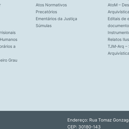
r
Atos Normativos
AtoM – Des
Precatórios
Arquivístic
Ementários da Justiça
Editais de 
Súmulas
documento
risionais
Instrument
s Humanos
Relatos Ilu
rários a
TJM-Arq – 
Arquivísti
meiro Grau
Endereço: Rua Tomaz Gonzaga,
CEP: 30180-143