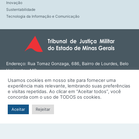
Inovação
Sustentabilidade
Tecnologia da Informação e Comunicação
Endereço: Rua Tomaz Gonzaga, 686, Bairro de Lourdes, Belo
Horizonte - MG
CEP: 30180-143
Usamos cookies em nosso site para fornecer uma
Tel: (31) 3274-1566
experiência mais relevante, lembrando suas preferências
Contato: ouvidoria@tjmmg.jus.br
e visitas repetidas. Ao clicar em “Aceitar todos”, você
concorda com o uso de TODOS os cookies.
Funcionamento: Segunda a Sexta, das 8h às 18h
Aceitar
Rejeitar
© TJMMG | Tribunal de Justiça Militar do Estado de Minas
Gerais - 2026