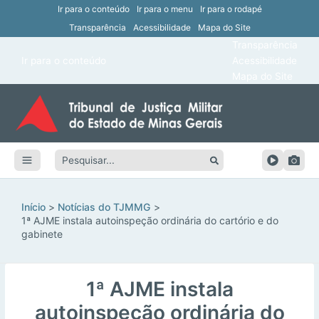
Ir para o conteúdo
Ir para o menu
Ir para o rodapé
Transparência
Acessibilidade
Mapa do Site
ar
Transparência
Main
Ir para o conteúdo
Acessibilidade
ar
Menu
Mapa do Site
ar
ar
Pesquisar:
ar
ar
Início
Notícias do TJMMG
1ª AJME instala autoinspeção ordinária do cartório e do
gabinete
1ª AJME instala
autoinspeção ordinária do