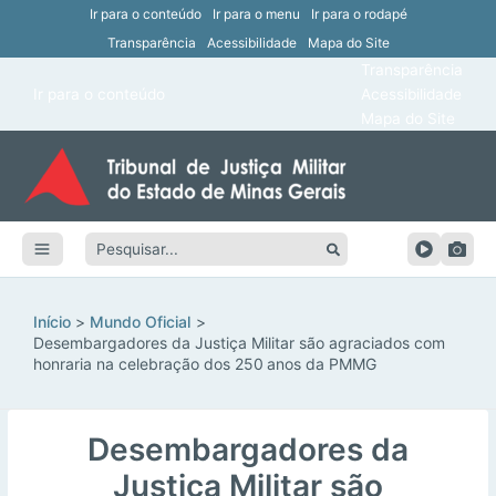
Ir para o conteúdo
Ir para o menu
Ir para o rodapé
Transparência
Acessibilidade
Mapa do Site
ar
Transparência
Main
Ir para o conteúdo
Acessibilidade
ar
Menu
Mapa do Site
ar
ar
Pesquisar:
ar
ar
Início
Mundo Oficial
Desembargadores da Justiça Militar são agraciados com
honraria na celebração dos 250 anos da PMMG
Desembargadores da
Justiça Militar são