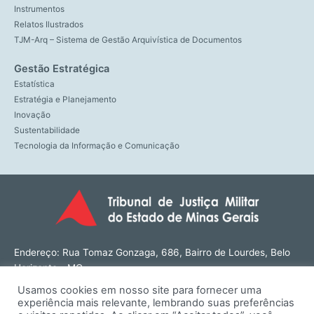
Instrumentos
Relatos Ilustrados
TJM-Arq – Sistema de Gestão Arquivística de Documentos
Gestão Estratégica
Estatística
Estratégia e Planejamento
Inovação
Sustentabilidade
Tecnologia da Informação e Comunicação
Endereço: Rua Tomaz Gonzaga, 686, Bairro de Lourdes, Belo
Horizonte - MG
CEP: 30180-143
Usamos cookies em nosso site para fornecer uma
Tel: (31) 3274-1566
experiência mais relevante, lembrando suas preferências