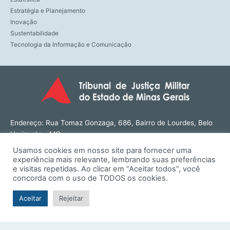
Estratégia e Planejamento
Inovação
Sustentabilidade
Tecnologia da Informação e Comunicação
Endereço: Rua Tomaz Gonzaga, 686, Bairro de Lourdes, Belo
Horizonte - MG
CEP: 30180-143
Usamos cookies em nosso site para fornecer uma
Tel: (31) 3274-1566
experiência mais relevante, lembrando suas preferências
Contato: ouvidoria@tjmmg.jus.br
e visitas repetidas. Ao clicar em “Aceitar todos”, você
concorda com o uso de TODOS os cookies.
Funcionamento: Segunda a Sexta, das 8h às 18h
Aceitar
Rejeitar
© TJMMG | Tribunal de Justiça Militar do Estado de Minas
Gerais - 2026