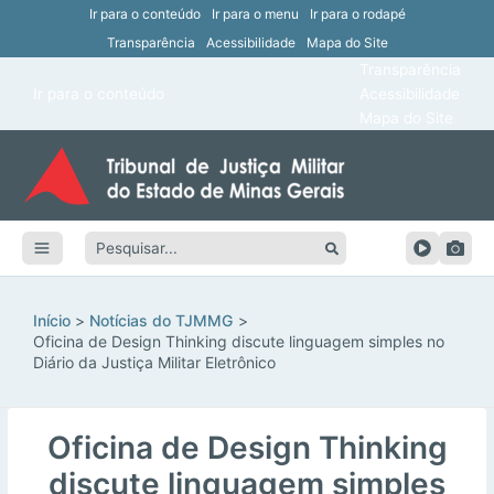
Ir para o conteúdo
Ir para o menu
Ir para o rodapé
Transparência
Acessibilidade
Mapa do Site
ar
Transparência
Main
Ir para o conteúdo
Acessibilidade
ar
Menu
Mapa do Site
ar
ar
Pesquisar:
ar
ar
Início
Notícias do TJMMG
Oficina de Design Thinking discute linguagem simples no
Diário da Justiça Militar Eletrônico
Oficina de Design Thinking
discute linguagem simples