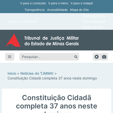
Ir para o conteúdo
Ir para o menu
Ir para o rodapé
Transparência
Acessibilidade
Mapa do Site
ar
Transparência
Main
Ir para o conteúdo
Acessibilidade
ar
Menu
Mapa do Site
ar
ar
Pesquisar:
ar
ar
Início
Notícias do TJMMG
Constituição Cidadã completa 37 anos neste domingo
Constituição Cidadã
completa 37 anos neste