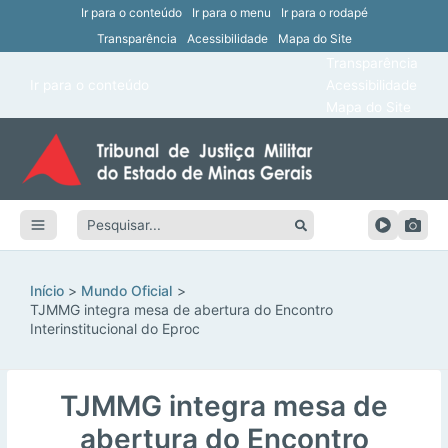
Ir para o conteúdo
Ir para o menu
Ir para o rodapé
Transparência
Acessibilidade
Mapa do Site
ar
Transparência
Main
Ir para o conteúdo
Acessibilidade
ar
Menu
Mapa do Site
ar
ar
Pesquisar:
ar
ar
Início
Mundo Oficial
TJMMG integra mesa de abertura do Encontro
Interinstitucional do Eproc
TJMMG integra mesa de
abertura do Encontro