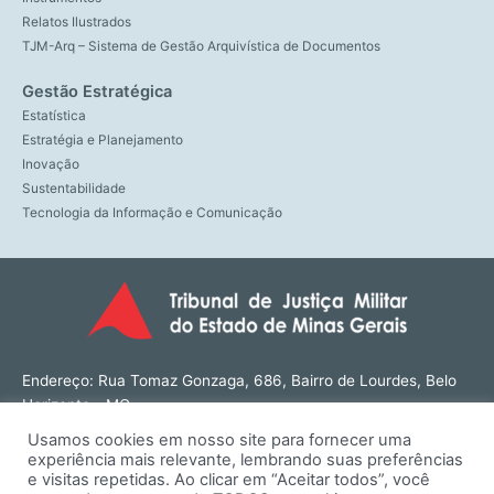
Relatos Ilustrados
TJM-Arq – Sistema de Gestão Arquivística de Documentos
Gestão Estratégica
Estatística
Estratégia e Planejamento
Inovação
Sustentabilidade
Tecnologia da Informação e Comunicação
Endereço: Rua Tomaz Gonzaga, 686, Bairro de Lourdes, Belo
Horizonte - MG
CEP: 30180-143
Usamos cookies em nosso site para fornecer uma
Tel: (31) 3274-1566
experiência mais relevante, lembrando suas preferências
Contato: ouvidoria@tjmmg.jus.br
e visitas repetidas. Ao clicar em “Aceitar todos”, você