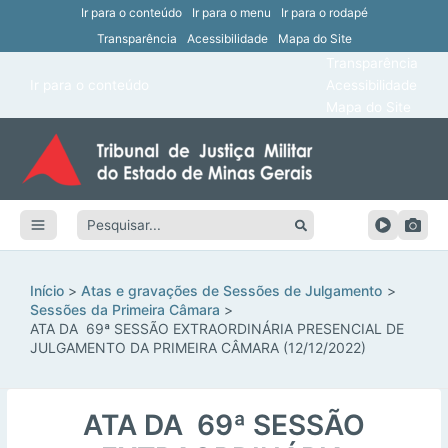
Ir para o conteúdo
Ir para o menu
Ir para o rodapé
Transparência
Acessibilidade
Mapa do Site
ar
Transparência
Main
Ir para o conteúdo
Acessibilidade
ar
Menu
Mapa do Site
ar
ar
Pesquisar:
ar
ar
Início
Atas e gravações de Sessões de Julgamento
Sessões da Primeira Câmara
ATA DA 69ª SESSÃO EXTRAORDINÁRIA PRESENCIAL DE
JULGAMENTO DA PRIMEIRA CÂMARA (12/12/2022)
ATA DA 69ª SESSÃO