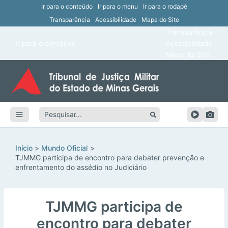
Ir para o conteúdo
Ir para o menu
Ir para o rodapé
Transparência
Acessibilidade
Mapa do Site
ar
Transparência
Main
Ir para o conteúdo
Acessibilidade
ar
Menu
Mapa do Site
ar
ar
Pesquisar:
ar
ar
Início
Mundo Oficial
TJMMG participa de encontro para debater prevenção e
enfrentamento do assédio no Judiciário
TJMMG participa de
encontro para debater